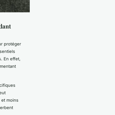
ndant
r protéger
sentiels
. En effet,
gmentant
cifiques
eut
 et moins
cerbent