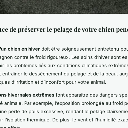
ce de préserver le pelage de votre chien pe
’un chien en hiver
doit être soigneusement entretenu pou
gnon contre le froid rigoureux. Les soins d’hiver sont es
ir les problèmes liés aux conditions climatiques extrêmes
ut entraîner le dessèchement du pelage et de la peau, au
sques d’irritation et d’inconfort pour votre animal.
ons hivernales extrêmes
font apparaître des dangers spé
té animale. Par exemple, l’exposition prolongée au froid p
ne perte de poils excessive, rendant le pelage clairsemé
r l’isolation thermique. De plus, le vent et l’humidité exa
es effets.