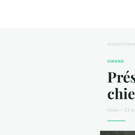
Accueil
›
Chien
CHIENS
Prés
chie
Assia — 23 av