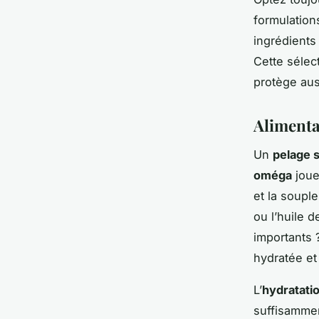
formulation
ingrédients 
Cette sélec
protège auss
Alimenta
Un
pelage s
oméga
jouen
et la soupl
ou l’huile d
importants 
hydratée et 
L’
hydratati
suffisamment