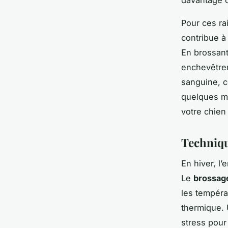
Pour ces rai
contribue à
En brossant
enchevêtrem
sanguine, ce
quelques mi
votre chien
Technique
En hiver, l’
Le
brossage
les tempéra
thermique. 
stress pour