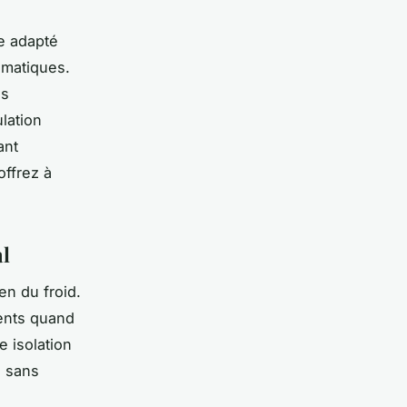
ge adapté
imatiques.
es
lation
ant
ffrez à
al
en du froid.
uents quand
 isolation
, sans