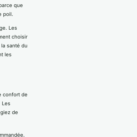
 parce que
 poil.
ge. Les
ment choisir
la santé du
t les
e confort de
. Les
égiez de
ommandée.