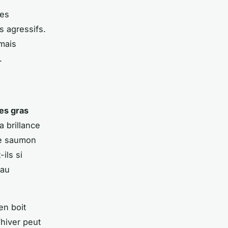
les
s agressifs.
mais
.
es gras
a brillance
le saumon
ils si
eau
en boit
’hiver peut