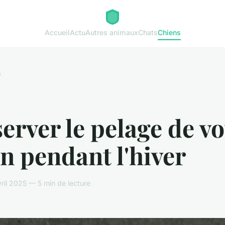
Accueil
Actu
Autres animaux
Chats
Chiens
s
erver le pelage de vo
n pendant l'hiver
ril 2025 — 5 min de lecture