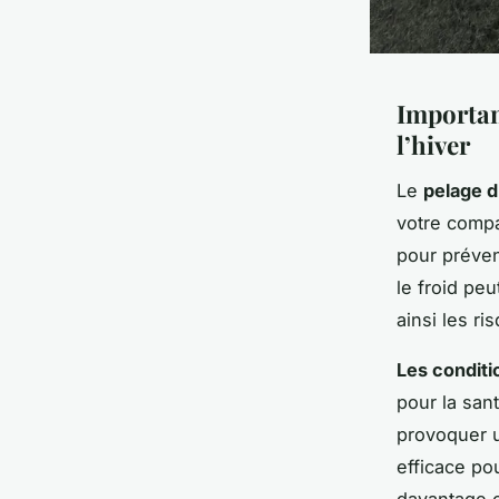
Importan
l’hiver
Le
pelage d
votre compa
pour préven
le froid pe
ainsi les ri
Les conditi
pour la san
provoquer u
efficace pou
davantage c