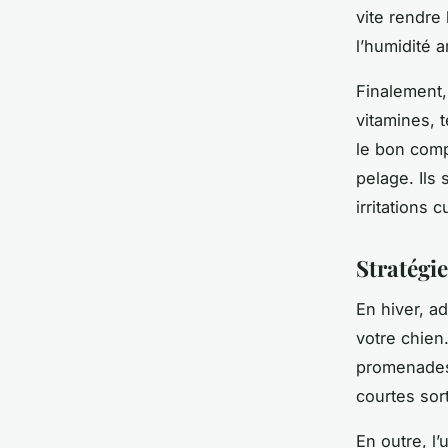
vite rendre
l’humidité a
Finalement,
vitamines, 
le bon comp
pelage. Ils
irritations 
Stratégi
En hiver, a
votre chien.
promenades 
courtes sor
En outre, l’