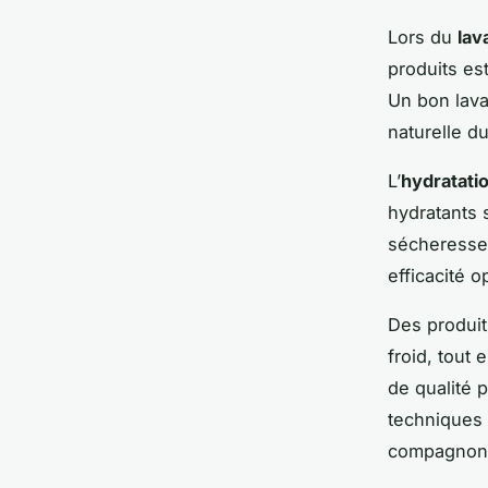
Lors du
lav
produits es
Un bon lavag
naturelle d
L’
hydratati
hydratants 
sécheresse 
efficacité o
Des produit
froid, tout 
de qualité 
techniques 
compagnon