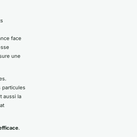
ts
ance face
esse
ssure une
es.
 particules
t aussi la
at
efficace
.