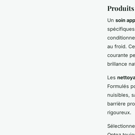
Produits
Un
soin ap
spécifiques
conditionne
au froid. C
courante pe
brillance na
Les
nettoya
Formulés po
nuisibles, s
barrière pro
rigoureux.
Sélectionne
Optez toujo