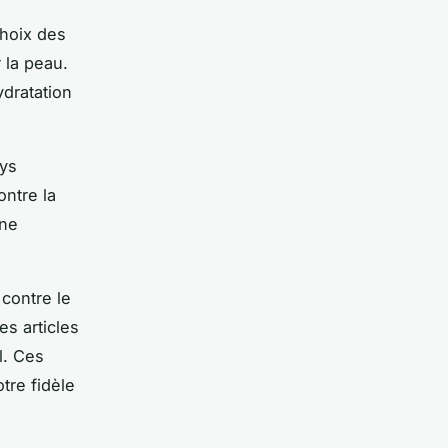
choix des
 la peau.
ydratation
ays
ontre la
une
 contre le
es articles
l. Ces
tre fidèle