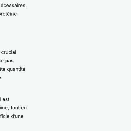
nécessaires,
protéine
t crucial
 ne
pas
tte quantité
e
l est
ine, tout en
ficie d’une