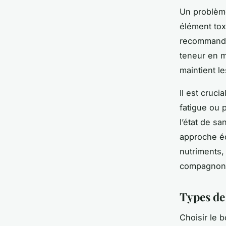
Un problème
élément tox
recommandé d
teneur en m
maintient l
Il est cruc
fatigue ou 
l’état de s
approche éq
nutriments, 
compagnon
Types de
Choisir le 