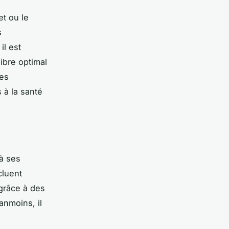
t ou le
s
il est
libre optimal
ces
 à la santé
à ses
cluent
 grâce à des
anmoins, il