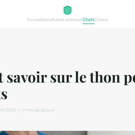
Accueil
Actu
Autres animaux
Chats
Chiens
 savoir sur le thon 
ts
ril 2025 — 7 min de lecture