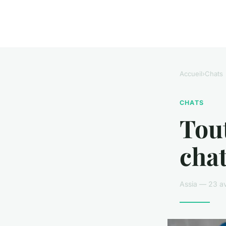
Accueil
›
Chats
CHATS
Tout
cha
Assia — 23 av