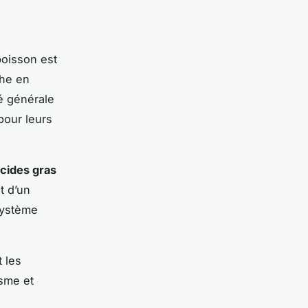
poisson est
che en
é générale
pour leurs
cides gras
t d’un
 système
 les
isme et