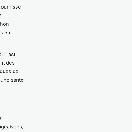
 fournisse
s
thon
es en
 il est
ent des
iques de
 une santé
s
ngeaisons,