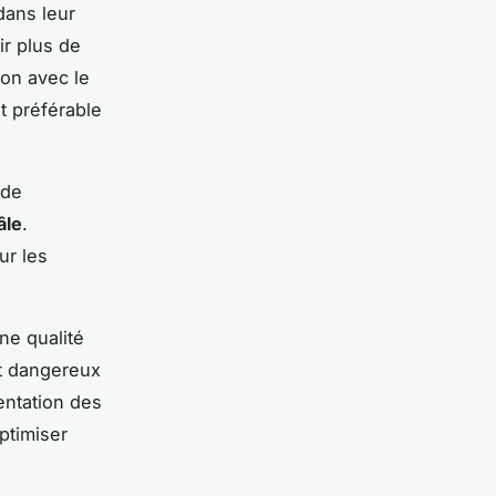
dans leur
ir plus de
on avec le
st préférable
 de
âle
.
ur les
ne qualité
nt dangereux
mentation des
ptimiser