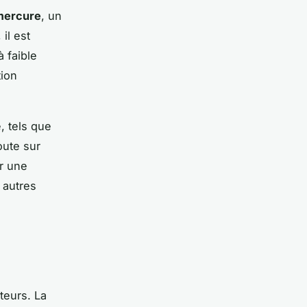
mercure
, un
il est
à faible
tion
, tels que
oute sur
er une
 autres
teurs. La