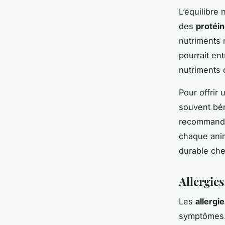
L’équilibre 
des
protéi
nutriments 
pourrait en
nutriments 
Pour offrir 
souvent bén
recommanda
chaque anim
durable che
Allergies
Les
allergi
symptômes. 