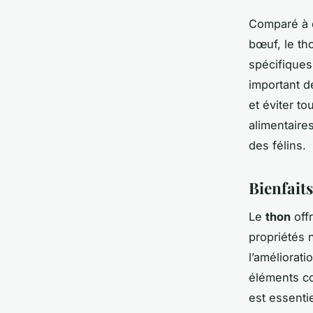
Comparé à d
bœuf, le th
spécifiques
important de
et éviter to
alimentaire
des félins.
Bienfaits
Le
thon
off
propriétés 
l’améliorat
éléments 
est essenti