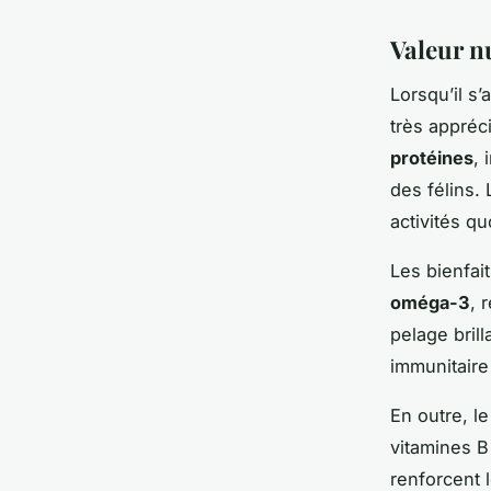
Valeur n
Lorsqu’il s’
très appréc
protéines
,
des félins.
activités qu
Les bienfai
oméga-3
, 
pelage bril
immunitaire 
En outre, l
vitamines B
renforcent 